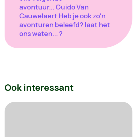
avontuur... Guido Van
Cauwelaert Heb je ook zo'n
avonturen beleefd? laat het
ons weten... ?
Ook interessant