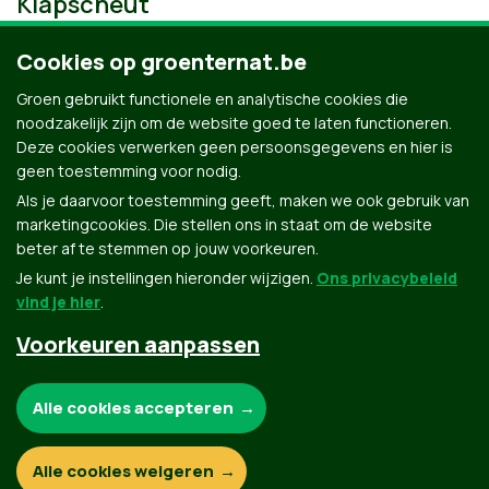
Klapscheut
Cookies op groenternat.be
Groen gebruikt functionele en analytische cookies die
noodzakelijk zijn om de website goed te laten functioneren.
Deze cookies verwerken geen persoonsgegevens en hier is
geen toestemming voor nodig.
Als je daarvoor toestemming geeft, maken we ook gebruik van
marketingcookies. Die stellen ons in staat om de website
beter af te stemmen op jouw voorkeuren.
Je kunt je instellingen hieronder wijzigen.
Ons privacybeleid
vind je hier
.
Voorkeuren aanpassen
Groen.be
Noodzakelijke cookies:
Alle cookies accepteren
Contact
Privacybeleid
Functionele en analytische cookies:
Alle cookies weigeren