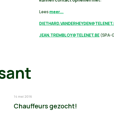
kunnen contact opnemen met:
Lees
meer...
DIETHARD.VANDERHEYDEN@TELENET.
JEAN.TREMBLOY@TELENET.BE
(SP.A-G
sant
14 mei 2016
Chauffeurs gezocht!