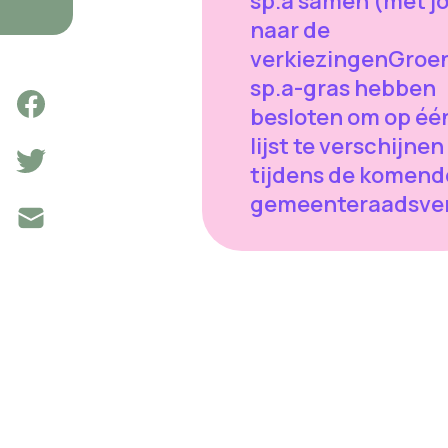
sp.a samen (met j
naar de
verkiezingenGroe
sp.a-gras hebben
besloten om op éé
lijst te verschijnen
tijdens de komend
gemeenteraadsver