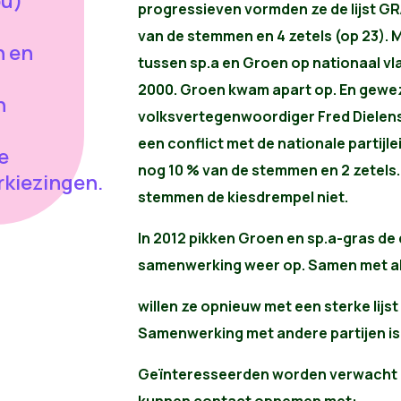
ou)
progressieven vormden ze de lijst GR
van de stemmen en 4 zetels (op 23).
n en
tussen sp.a en Groen op nationaal vlak
2000. Groen kwam apart op. En gewe
n
volksvertegenwoordiger Fred Dielens
een conflict met de nationale partijl
e
nog 10 % van de stemmen en 2 zetels
kiezingen.
stemmen de kiesdrempel niet.
In 2012 pikken Groen en sp.a-gras de
samenwerking weer op. Samen met all
willen ze opnieuw met een sterke lijs
Samenwerking met andere partijen is 
Geïnteresseerden worden verwacht op