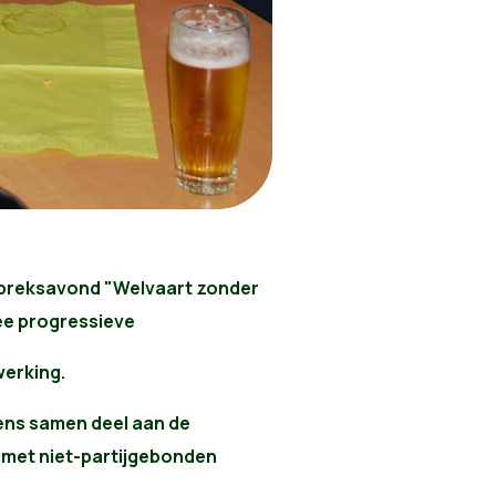
espreksavond "Welvaart zonder
wee progressieve
werking.
eens samen deel aan de
met niet-partijgebonden