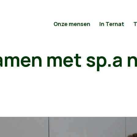
Onze mensen
In Ternat
T
amen met sp.a n