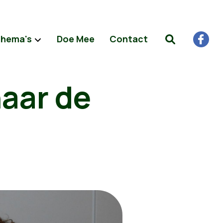
hema's
Doe Mee
Contact
aar de