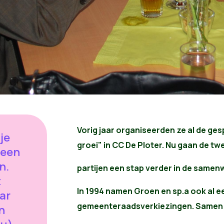
Vorig jaar organiseerden ze al de g
 je
groei" in CC De Ploter. Nu gaan de t
 een
n.
partijen een stap verder in de samen
t
In 1994 namen Groen en sp.a ook al 
ar
gemeenteraadsverkiezingen. Samen 
n