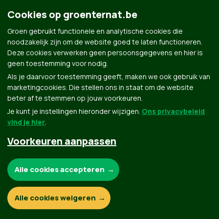
Cookies op groenternat.be
Groen gebruikt functionele en analytische cookies die
Groen.be
noodzakelijk zijn om de website goed te laten functioneren.
Deze cookies verwerken geen persoonsgegevens en hier is
geen toestemming voor nodig.
Contact
Privacybeleid
Als je daarvoor toestemming geeft, maken we ook gebruik van
marketingcookies. Die stellen ons in staat om de website
© Copyright Groen 2026 | Gemaakt met
NationBuilder
| Gebouwd door
Tectonica
beter af te stemmen op jouw voorkeuren.
Je kunt je instellingen hieronder wijzigen.
Ons privacybeleid
vind je hier
.
Voorkeuren aanpassen
Noodzakelijke cookies:
Alle cookies accepteren
Functionele en analytische cookies:
Alle cookies weigeren